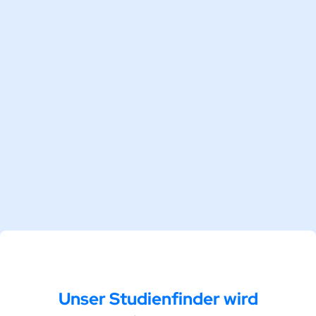
Anrede*
Vorname*
Nachname*
E-Mail*
Telefon*
Unser Studienfinder wird