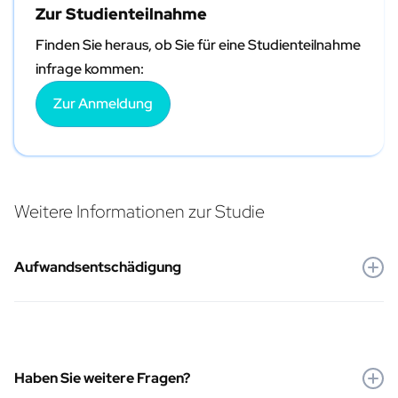
Zur Studienteilnahme
Finden Sie heraus, ob Sie für eine Studienteilnahme
infrage kommen:
Zur Anmeldung
Weitere Informationen zur Studie
Aufwandsentschädigung
Je nach Studie erhalten die Teilnehmenden eine
Aufwandsentschädigung und/oder eine Kostenerstattung
Haben Sie weitere Fragen?
(z. B. Fahrtkosten). Wir beraten Sie gerne unverbindlich und