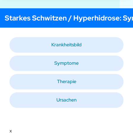
Starkes Schwitzen / Hyperhidrose
: S
Krankheitsbild
Symptome
Therapie
Ursachen
x