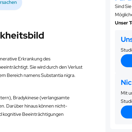
rsachen
Sind Si
Möglich
Unser T
kheitsbild
Uns
Studi
enerative Erkrankung des
einträchtigt. Sie wird durch den Verlust
nem Bereich namens Substantia nigra.
Nic
Mit u
tern), Bradykinese (verlangsamte
Studi
n. Darüber hinaus können nicht-
 kognitive Beeinträchtigungen