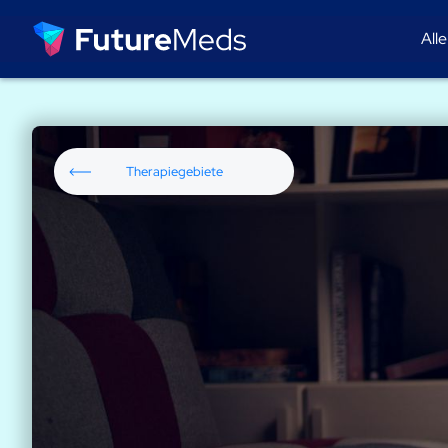
All
Therapiegebiete