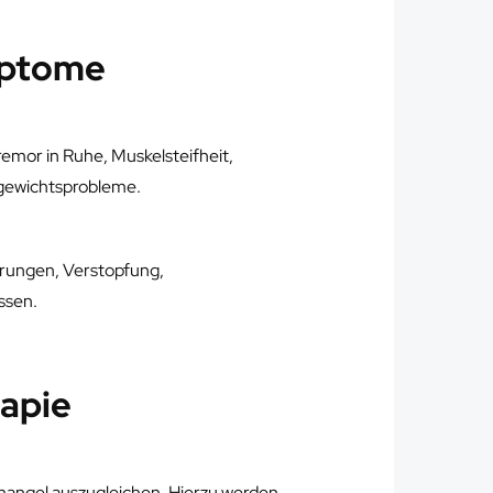
mptome
mor in Ruhe, Muskelsteifheit,
gewichtsprobleme.
rungen, Verstopfung,
ssen.
rapie
mangel auszugleichen. Hierzu werden