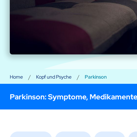
/
/
Home
Kopf und Psyche
Parkinson
Parkinson
: Symptome, Medikamente