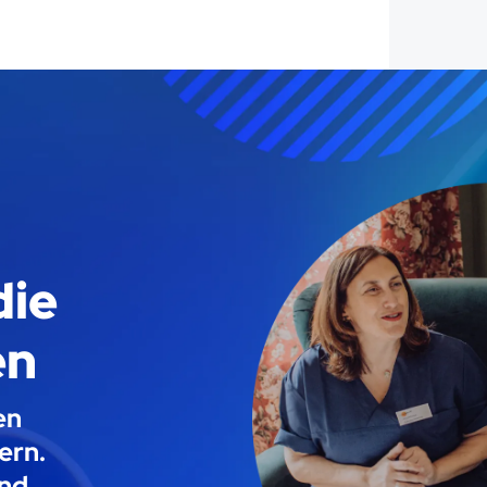
die
en
en
ern.
und