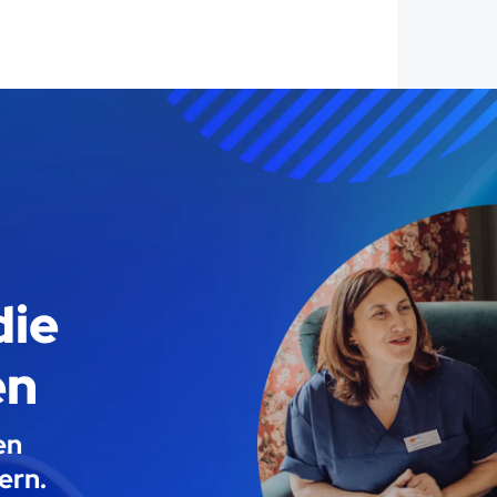
die
en
en
ern.