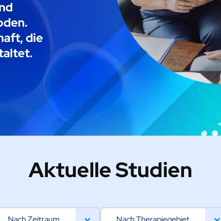
und
oden.
aft, die
altet.
Aktuelle Studien
Nach Zeitraum
Nach Therapiegebiet