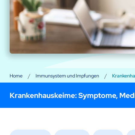
/
/
Home
Immunsystem und Impfungen
Krankenh
Krankenhauskeime
: Symptome, Med