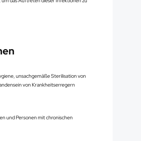
 um das Auftreten dieser Infektionen zu
hen
giene, unsachgemäße Sterilisation von
handensein von Krankheitserregern
n und Personen mit chronischen