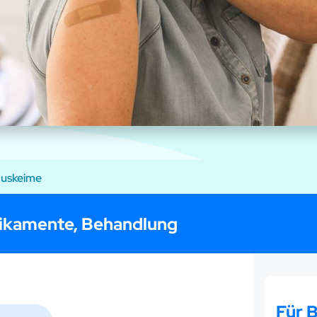
auskeime
ikamente, Behandlung
Für 